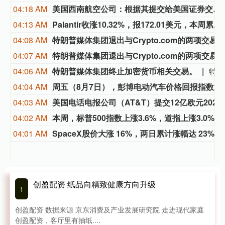
04:18 AM
美国西南航空公司：根据其提交给美国证券交易委员会（SEC）的文件显示，鲍勃·乔丹的基本工资为123万美元，长期激励目标倍数为1200%，短期激励目标倍数为200%。
04:13 AM
Palantir收涨10.32%，报172.01美元，本周累计上涨39.78%。
04:08 AM
特朗普媒体集团退出与Crypto.com的两项
04:07 AM
特朗普媒体集团退出与Crypto.com的两项交
04:06 AM
特朗普媒体集团终止加密货币相关交易。
特朗普媒体集团终止加密货币相关交易。
04:04 AM
周五（8月7日），彭博电动汽车价格回报指数2.16%，
04:03 AM
美国电话电报公司（AT&T）提交12亿欧元2028到期浮动利率全球票据发行最终条款说明书。
04:02 AM
本周，标普500指数上涨3.6%，道指上涨3.0%，纳斯达克指数上涨5.2%。
04:01 AM
SpaceX股价大涨 16%，两日累计涨幅达 23%。
创盈配资 纸品向精致健康方向升级
1
创盈配资 数据来源 京东消费及产业发展研究院 走进现代家庭
创盈配资，客厅里有抽纸....