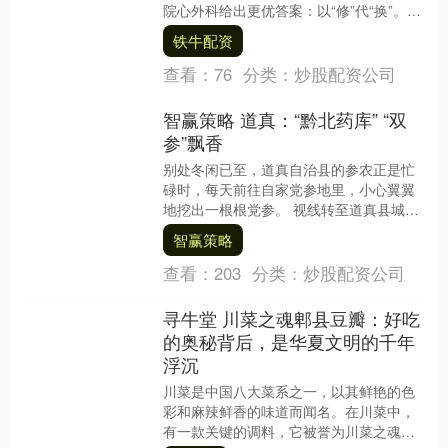
院心外科给出更优答案：以“修”代“换”。春
节过后，38岁的陈女士回到上海四院复
铁牛配资
查，各项指....
查看：
76
分类：
炒股配资公司
智赢策略 道真：“黔北药库” “双
参”飘香
别处冬闲已至，道真自治县的参农正是忙
碌时，每天前往自家党参地里，小心翼翼
地挖出一根根党参。 视线转至道真县城，
街头巷尾的餐馆内，土鸡与党参一起放入
智赢策略
大锅炖煮，慢慢....
查看：
203
分类：
炒股配资公司
寻牛堂 川菜之魂郫县豆瓣：好吃
的奥秘背后，是华夏文明的千年
浮沉
川菜是中国八大菜系之一，以其鲜艳的色
彩和麻辣鲜香的味道而闻名。在川菜中，
有一款关键的调料，它被誉为川菜之魂，