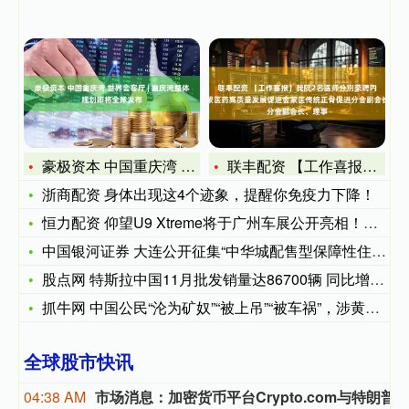
豪极资本 中国重庆湾 世界会客厅 | 重庆湾整体规划即将全球
联丰配资 【工作喜报】我院2名医师分别荣聘内蒙古中蒙医药高质
浙商配资 身体出现这4个迹象，提醒你免疫力下降！
恒力配资 仰望U9 Xtreme将于广州车展公开亮相！网友：
中国银河证券 大连公开征集“中华城配售型保障性住房”购买意愿
股点网 特斯拉中国11月批发销量达86700辆 同比增长20
抓牛网 中国公民“沦为矿奴”“被上吊”“被车祸”，涉黄金采掘
全球股市快讯
04:38 AM
市场消息：加密货币平台Crypto.com与特朗普传媒科技集团将整合合作伙伴关系调整为营销