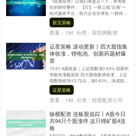
《链通全球》让我们来盘点一下，本周发
生的财经事件： 【叮】一财上线“出海”一
站式服务平台，助力企业全球化 一财传媒
集团推出了一站式服务平....
新宝策略
查看：
194
分类：
双悦网配资
证星策略 滚动更新丨四大股指集
体收涨，锂电池、创新药题材爆
发
15:01 A股收盘｜上证指数涨0.63% 创新药
等板块涨幅居前 四大股指集体收涨，上证
指数报收3913.72点，涨0.63%，深成指报
收13760.37点，涨....
证星策略
查看：
148
分类：
炒股配资公司
纵横配资 连板股追踪丨A股今日
共94只个股涨停 这只锂矿股4连
板
3月27日，Wind数据显示，A股市场共计94