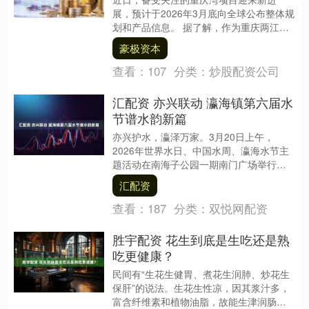
展，预计于2026年3月底向全球公布整体规
划和产品信息。 据了解，作为重庆两江交
汇核心区黄金三角最后一块战略拼图，这
豪极资本
一由中国长....
查看：
107
分类：
炒股配资公司
汇配资 亦兴联动 瀛海镇第六届水
节谱水韵新篇
亦兴护水，瀛泽万家。3月20日上午，
2026年世界水日、中国水周、瀛海水节主
题活动在南海子公园一期南门广场举行。
本次活动由瀛海镇政府主办，旨在将国家
汇配资
水网宏观战略....
查看：
187
分类：
双悦网配资
胜宇配资 花生到底是生吃还是熟
吃更健康？
民间有“生花生健胃、煮花生润肺、炒花生
保肝”的说法。生花生性凉，因其浆汁多，
富含纤维素和植物油脂，故能生津润肠，