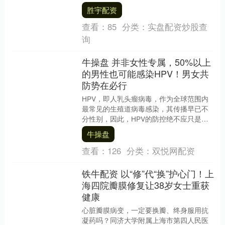
所以有生吃花生养胃的偏方。从现代医学
胜宇配资
角度看，花生....
查看：
85
分类：
实盘配资炒股查
询
牛操盘 并非女性专属，50%以上
的男性也可能感染HPV！男女共
防势在必行
HPV，即人乳头瘤病毒，作为全球范围内
最常见的生殖道病毒感染，其传播早已不
分性别，因此，HPV的防控绝不应只是女
性的“独角戏”，而是需要男女共防、全家参
牛操盘
与的公共....
查看：
126
分类：
双悦网配资
铁牛配资 以“修”代“换”护心门！上
海四院瓣膜修复让38岁女士重获
健康
心脏瓣膜病变，一定要换瓣、终身服用抗
凝药吗？同济大学附属上海市第四人民医