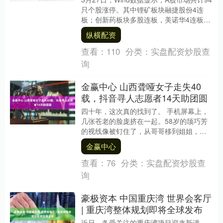
只个股涨停。其中锂矿板块融捷股份4连
板；创新药板块多股连板，美诺华4连板、
万邦德2连板。一图速览今日连板股 举报
纵横配资
....
查看：
110
分类：
实盘配资炒股查
询
金赢中心 山西聋哑女子走失40
载，抖音寻人志愿者14天助团圆
四十年，这次真的找到了。 手机屏幕上，
几张苍老的脸庞挤在一起。58岁的颉巧芳
的视线像被钉住了，从哥哥移到姐姐，再
从姐姐移回哥哥姐姐拿出父亲生前的照
金赢中心
片，几秒钟的死....
查看：
76
分类：
实盘配资炒股查
询
豪极资本 中国重庆湾 世界会客厅
| 重庆湾整体规划即将全球发布
近日，备受关注的重庆湾项目迎来新进