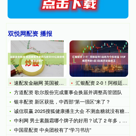
双悦网配资 播报
速配发金融网 英国被曝考虑向乌移交80亿英镑俄被冻结资产
汇银配资 2-0！阿根廷夺3连胜为今年收官 38岁梅西传射+
方道配资 歌尔股份完成董事会换届并调整高管团队
银丰配资 新区获批，中西部“第一强区”来了？
诚信双赢 2025搜狐健康播主大会 不测血糖就没有糖尿病？
中利网 男士素颜霜哪个牌子的好用？试了 2 年多，从百元内到
中国星配资 中央团校有了“学习书坊”