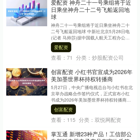
爱配资 神舟二十一号乘组将于近
日乘坐神舟二十二号飞船返回地
球
神舟二十一号乘组将于近日乘坐神舟二十
二号飞船返回地球 中新社北京5月28日电
(记者 马帅莎)据中国载人航天工程办公室
消息，5月28日，神舟二十一号和神舟二十
爱配资
三号....
查看：
71
分类：
炒股配资公司
创富配资 小红书官宣成为2026年
美加墨世界杯持权转播商
5月27日，中央广播电视总台与小红书在北
京举办战略合作签约仪式，正式宣布小红
书成为2026年美加墨世界杯持权转播商、
中央广播电视总台顶级赛事直播战略合作
创富配资
伙伴。2....
查看：
115
分类：
双悦网配资
掌互通 新增23种产品！工信部公