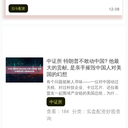
日斗配资
12-08
中证所 特朗普不敢动中国? 他最
大的贡献, 是亲手摧毁中国人对美
国的幻想
有个问题挺耐人寻味——一位对中国动过
关税、封过科技企业、卡过芯片、还拉着
盟友一起围堵产业链的美国总统，为什么
反倒让不少中国人心里冒出一句＂该谢谢
中证所
他＂？答案当然不....
查看：
184
分类：
实盘配资炒股查
询