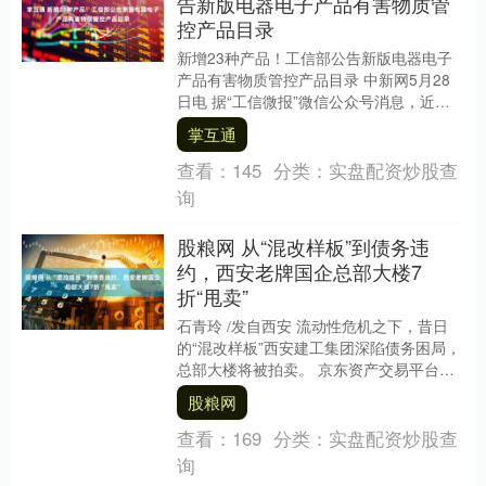
告新版电器电子产品有害物质管
控产品目录
新增23种产品！工信部公告新版电器电子
产品有害物质管控产品目录 中新网5月28
日电 据“工信微报”微信公众号消息，近
日，工业和信息化部商生态环境部、市场
掌互通
监督管理....
查看：
145
分类：
实盘配资炒股查
询
股粮网 从“混改样板”到债务违
约，西安老牌国企总部大楼7
折“甩卖”
石青玲 /发自西安 流动性危机之下，昔日
的“混改样板”西安建工集团深陷债务困局，
总部大楼将被拍卖。 京东资产交易平台信
息显示，2026年5月14日，山东省济南
股粮网
市....
查看：
169
分类：
实盘配资炒股查
询