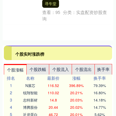
使得川菜的菜肴色泽红亮、味道诱人，这
寻牛堂
就是郫县豆瓣酱。....
查看：
95
分类：
实盘配资炒股查
询
个股实时涨跌榜
个股跌幅
个股流入
个股流出
换手率
个股涨幅
排名
名称
最新价
涨幅
换手率
1
N展芯
116.52
396.89%
79.39%
2
锐翔智能
110.02
20.21%
16.80%
3
志特新材
14.8
20.03%
14.18%
4
博腾股份
20.44
20.02%
14.77%
5
近岸蛋白
46.72
20.01%
5.62%