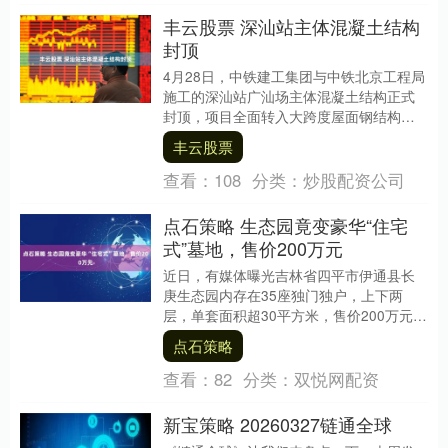
丰云股票 深汕站主体混凝土结构
封顶
4月28日，中铁建工集团与中铁北京工程局
施工的深汕站广汕场主体混凝土结构正式
封顶，项目全面转入大跨度屋面钢结构体
系和装饰装修样板施工阶段。深汕站位于
丰云股票
深汕特别合作....
查看：
108
分类：
炒股配资公司
点石策略 生态园竟变豪华“住宅
式”墓地，售价200万元
近日，有媒体曝光吉林省四平市伊通县长
庚生态园内存在35座独门独户，上下两
层，单套面积超30平方米，售价200万元左
右的“祠堂墓”，引发热议。 长庚生态园“锦
点石策略
绣苑....
查看：
82
分类：
双悦网配资
新宝策略 20260327链通全球